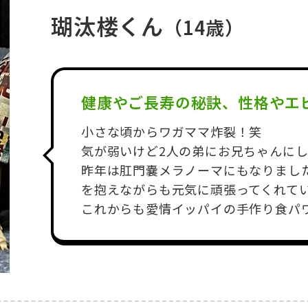
瑚汰楼くん
（14歳）
健康やご長寿の秘訣、性格やエ
小さな頃からワガママ炸裂！笑
気が弱いけど2人の弟にお兄ちゃんに
昨年は肛門嚢メラノーマにもなりまし
を抱えながらも元気に頑張ってくれて
これからも愛情イッパイの手作り食パ