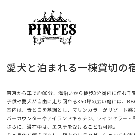
愛犬と泊まれる一棟貸切の宿『T
東京から車で約
80
分、海沿いから徒歩
3
分圏内に佇む千
子供や愛犬が自由に走り回れる
350
坪の広い庭には、
BB
室内は、青と白を基調とし、マリンカラーがリゾート感
バーカウンターやアイランドキッチン、ワインセラー・
さらに、滞在中は、エステを受けることも可能。