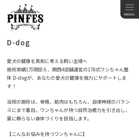
D-dog
愛犬の健康を真剣に考える飼い主様へ
施術実績1万頭超え、関西4店舗運営
の
178式ワンちゃん整
体 D-dog
が、あなたの愛犬の健康を強力にサポートしま
す！
当院の施術は、骨格、筋肉はもちろん、
自律神経のバラン
ス
にまで
着目。ワンちゃんが持つ
自然治癒力
を引き出し、
薬に頼らない身体づくりを目指します。
【こんなお悩みを持つワンちゃんに】