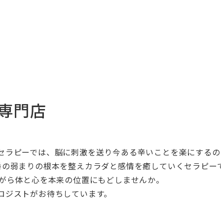
レ専門店
セラピーで
は、脳に刺激を送り今ある辛いことを楽にするの
番の弱まり
の根本を整えカラダと感情を癒していくセラピー
がら体と心を本来の位置にもどし
ませんか。
ロジストがお待ちしています。