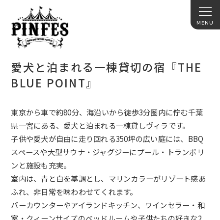
愛犬と泊まれる一棟貸切の宿『THE
BLUE POINT』
東京から車で約
80
分、海沿いから徒歩
3
分圏内に佇む千葉
県一宮にある、愛犬と泊まれる一棟貸しヴィラです。
子供や愛犬が自由に走り回れる
350
坪の広い庭には、
BBQ
スペースや大型サウナ・ジャグジーにプール・トランポリ
ンと施設も充実。
室内は、青と白を基調とし、マリンカラーがリゾート感あ
ふれ、非日常を味わわせてくれます。
バーカウンターやアイランドキッチン、ワインセラー・和
室・クィーンサイズのベッドルームや子供たちの好きな
2