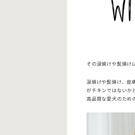
その涙焼けや髭焼け
涙焼けや髭焼け、皮
がチキンではないか
高品質な愛犬のため