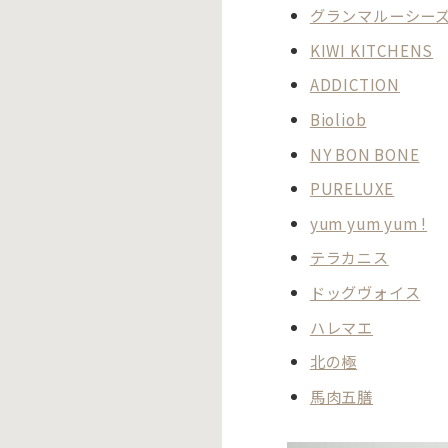
グランマルーシー
KIWI KITCHENS
ADDICTION
Bioliob
NY BON BONE
PURELUXE
yum yum yum !
テラカニス
ドッグヴォイス
ハレマエ
北の極
馬肉五膳