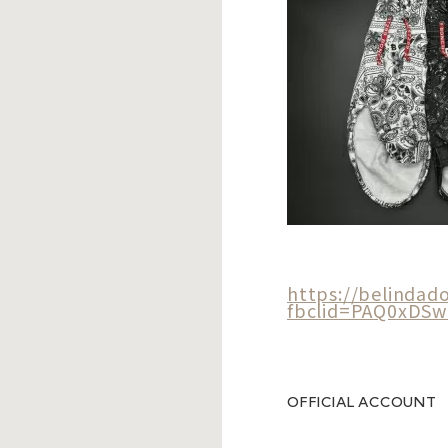
https://belindad
fbclid=PAQ0xDS
OFFICIAL ACCOUNT