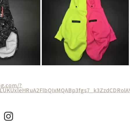
og.com/?
wLUKUxleHRuA2FlbQIxMQABp3fgs7_k3ZzdCDRol