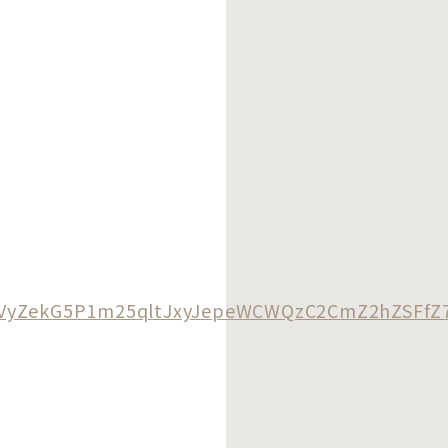
AVyZekG5P1m25qltJxyJepeWCWQzC2CmZ2hZSFf